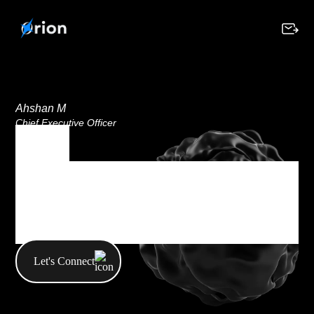
Ahshan M
Chief Executive Officer
Tag
Tag Archives :
UI/UX
Let's Connect