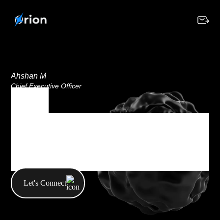
Ahshan M
Chief Executive Officer
Tag
Tag Archives : Life
Style
Let's Connect