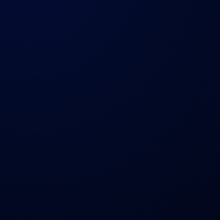
CLIENTE
SERVICIO
Stamina Studio
Marketing Digital y
Creación de Contenido
UBICACIÓN
AÑO
Hermosillo Sonora
2026