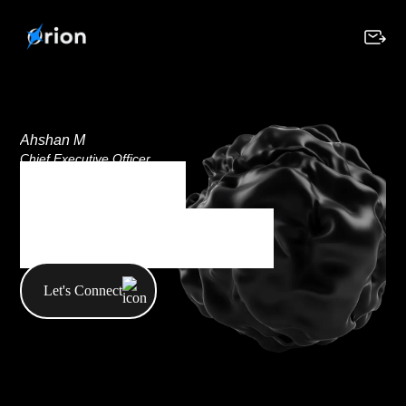
Ahshan M
Chief Executive Officer
Category
E-commerce
Let's Connect